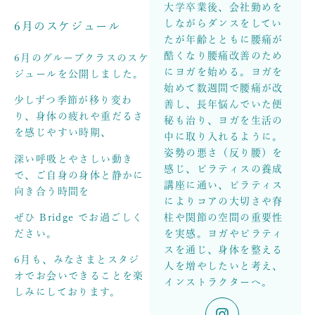
大学卒業後、会社勤めを
しながらダンスをしてい
6月のスケジュール
たが年齢とともに腰痛が
酷くなり腰痛改善のため
6月のグループクラスのスケ
にヨガを始める。ヨガを
ジュールを公開しました。
始めて数週間で腰痛が改
少しずつ季節が移り変わ
善し、長年悩んでいた便
り、身体の疲れや重だるさ
秘も治り、ヨガを生活の
を感じやすい時期、
中に取り入れるように。
姿勢の悪さ（反り腰）を
深い呼吸とやさしい動き
感じ、ピラティスの養成
で、ご自身の身体と静かに
講座に通い、ピラティス
向き合う時間を
によりコアの大切さや脊
ぜひ Bridge でお過ごしく
柱や関節の空間の重要性
ださい。
を実感。ヨガやピラティ
スを通じ、身体を整える
6月も、みなさまとスタジ
人を増やしたいと考え、
オでお会いできることを楽
インストラクターへ。
しみにしております。