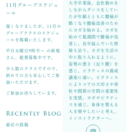
大学卒業後、会社勤めを
11月グループスケジュ
しながらダンスをしてい
ール
たが年齢とともに腰痛が
酷くなり腰痛改善のため
遅くなりましたが、11月の
にヨガを始める。ヨガを
グループクラスのスケジュ
始めて数週間で腰痛が改
ールを掲載いたします。
善し、長年悩んでいた便
秘も治り、ヨガを生活の
平日火曜日9時半〜 の新規
中に取り入れるように。
さん、絶賛募集中です。
姿勢の悪さ（反り腰）を
少人数のクラスですので、
感じ、ピラティスの養成
初めての方も安心してご参
講座に通い、ピラティス
加いただけます。
によりコアの大切さや脊
柱や関節の空間の重要性
ご参加お待ちしています。
を実感。ヨガやピラティ
スを通じ、身体を整える
Recently Blog
人を増やしたいと考え、
インストラクターへ。
最近の投稿